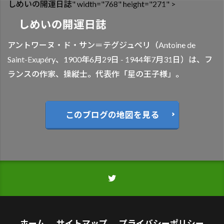
しめいの開運日誌" width="768" height="271" >
しめいの開運日誌
アントワーヌ・ド・サン＝テグジュペリ（Antoine de
Saint-Exupéry、1900年6月29日 - 1944年7月31日）は、フ
ランスの作家、操縦士。代表作「星の王子様」。
このブログの地図を見る
ホーム
サイトマップ
プライバシーポリシー