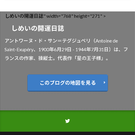
しめいの開運日誌" width="768" height="271" >
しめいの開運日誌
アントワーヌ・ド・サン＝テグジュペリ（Antoine de
Saint-Exupéry、1900年6月29日 - 1944年7月31日）は、フ
ランスの作家、操縦士。代表作「星の王子様」。
このブログの地図を見る