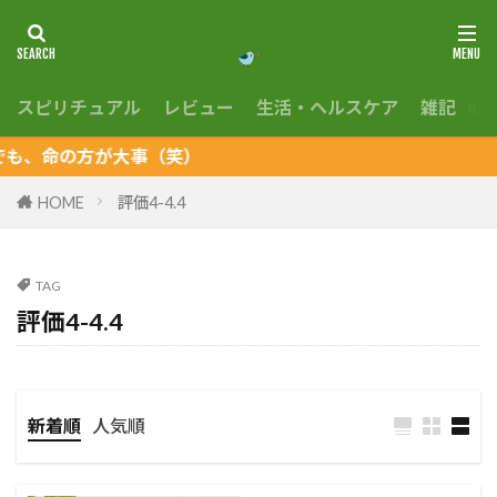
スピリチュアル
レビュー
生活・ヘルスケア
雑記
En
命の方が大事（笑）
HOME
評価4-4.4
TAG
評価4-4.4
新着順
人気順