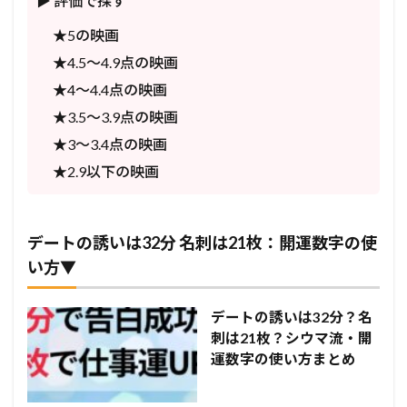
▶ 評価で探す
★5の映画
★4.5〜4.9点の映画
★4〜4.4点の映画
★3.5〜3.9点の映画
★3〜3.4点の映画
★2.9以下の映画
デートの誘いは32分 名刺は21枚：開運数字の使
い方▼
デートの誘いは32分？名
刺は21枚？シウマ流・開
運数字の使い方まとめ