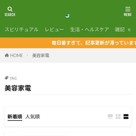
スピリチュアル
レビュー
生活・ヘルスケア
雑記
En
毎日暑すぎて、記事更新が滞っています
HOME
美容家電
TAG
美容家電
新着順
人気順