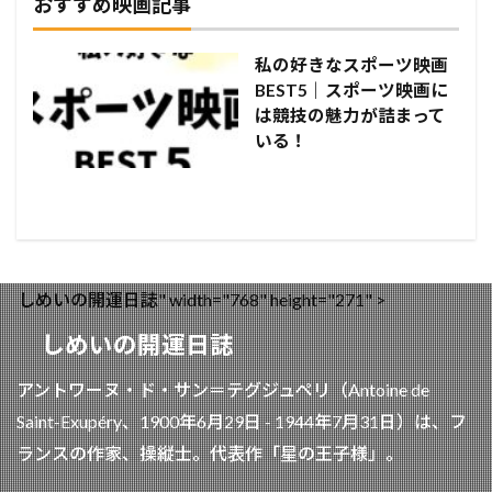
おすすめ映画記事
私の好きなスポーツ映画
BEST5｜スポーツ映画に
は競技の魅力が詰まって
いる！
しめいの開運日誌" width="768" height="271" >
しめいの開運日誌
アントワーヌ・ド・サン＝テグジュペリ（Antoine de
Saint-Exupéry、1900年6月29日 - 1944年7月31日）は、フ
ランスの作家、操縦士。代表作「星の王子様」。