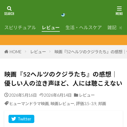
スピリチュアル
レビュー
生活・ヘルスケア
雑記
En
毎日
HOME
レビュー
映画『52ヘルツのクジラたち』の感想
映画『52ヘルツのクジラたち』の感想｜
優しい人の泣き声ほど、人には聴こえない
2026年5月16日
2026年6月14日
レビュー
ヒューマンドラマ映画
,
映画レビュー
,
評価3.5-3.9
,
邦画