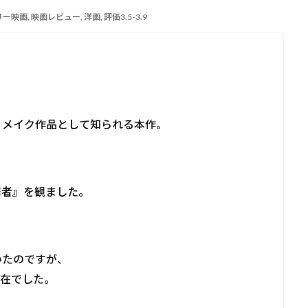
リー映画
,
映画レビュー
,
洋画
,
評価3.5-3.9
リメイク作品として知られる本作。
撃者』
を観ました。
いたのですが、
健在でした。