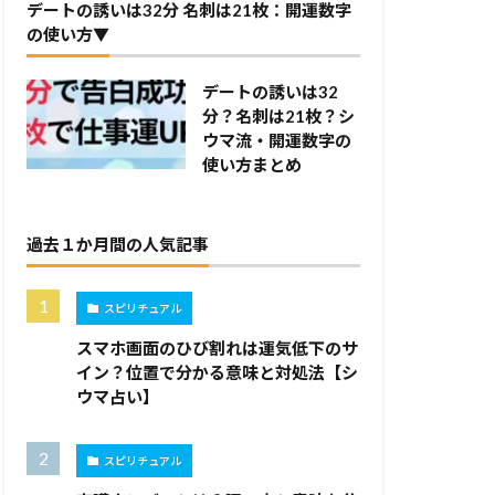
デートの誘いは32分 名刺は21枚：開運数字
の使い方▼
デートの誘いは32
分？名刺は21枚？シ
ウマ流・開運数字の
使い方まとめ
過去１か月間の人気記事
スピリチュアル
スマホ画面のひび割れは運気低下のサ
イン？位置で分かる意味と対処法【シ
ウマ占い】
スピリチュアル